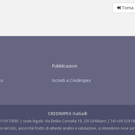
Torna i
Pubblicazioni
to
Iscriviti a Credimpex
CREDIMPEX Italia®
7110170581 | sede legale: Via Emilio Cornalia 19, 20124 Milano | Tel +39 329 1
e nel sito, ancorchè frutto di attente analisi e valutazioni, si intendono rese 