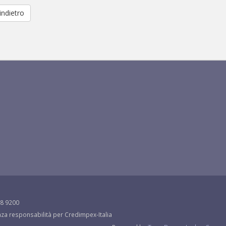
ndietro
88 9200
senza responsabilità per Credimpex-Italia