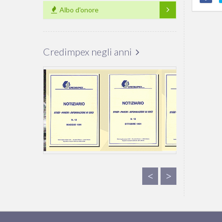
Albo d'onore
Credimpex negli anni
<
<
>
>