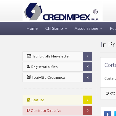
Home
Chi Siamo
Associazione
Pub
In P
Iscriviti alla Newsletter
Corte
Registrati al Sito
Iscriviti a Credimpex
Corte d
ott
Statuto
Comitato Direttivo