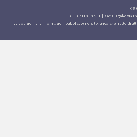
CRE
C.F. 07110170581 | sede legale: Via Em
Le posizioni e le informazioni pubblicate nel sito, ancorchè frutto di a