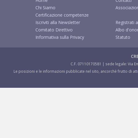
Home
Contatti
Chi Siamo
Associazio
Certificazione competenze
Iscriviti alla Newsletter
Registrati a
Comitato Direttivo
Albo d'ono
Informativa sulla Privacy
Statuto
CRE
C.F. 07110170581 | sede legale: Via Em
Le posizioni e le informazioni pubblicate nel sito, ancorchè frutto di a