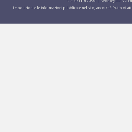
C.F. 07110170581 | sede legale: Via Em
Le posizioni e le informazioni pubblicate nel sito, ancorchè frutto di a